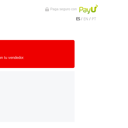
Paga seguro con
ES
/
EN
/
PT
on tu vendedor.