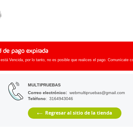
d de pago expirada
 está Vencida, por lo tanto, no es posible que realices el pago. Comunícate c
MULTIPRUEBAS
Correo electrónico
:
webmultipruebas@gmail.com
Teléfono
: 3164943046
Regresar al sitio de la tienda