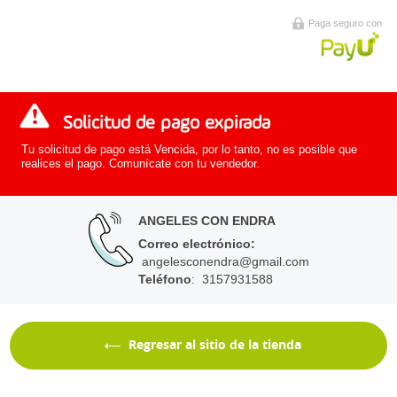
Paga seguro con
Solicitud de pago expirada
Tu solicitud de pago está Vencida, por lo tanto, no es posible que
realices el pago. Comunícate con tu vendedor.
ANGELES CON ENDRA
Correo electrónico
:
angelesconendra@gmail.com
Teléfono
: 3157931588
Regresar al sitio de la tienda