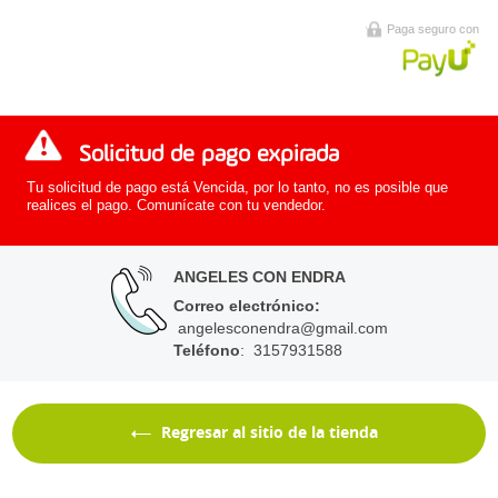
Paga seguro con
Solicitud de pago expirada
Tu solicitud de pago está Vencida, por lo tanto, no es posible que
realices el pago. Comunícate con tu vendedor.
ANGELES CON ENDRA
Correo electrónico
:
angelesconendra@gmail.com
Teléfono
: 3157931588
Regresar al sitio de la tienda