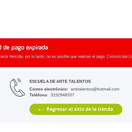
d de pago expirada
 está Vencida, por lo tanto, no es posible que realices el pago. Comunícate c
ESCUELA DE ARTE TALENTOS
Correo electrónico
:
artetalentos@hotmail.com
Teléfono
: 3192948337
Regresar al sitio de la tienda