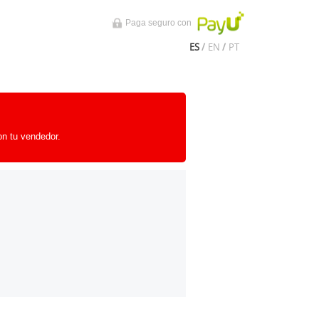
Paga seguro con
ES
/
EN
/
PT
on tu vendedor.