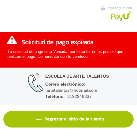
Paga seguro con
Solicitud de pago expirada
Tu solicitud de pago está Vencida, por lo tanto, no es posible que
realices el pago. Comunícate con tu vendedor.
ESCUELA DE ARTE TALENTOS
Correo electrónico
:
artetalentos@hotmail.com
Teléfono
: 3192948337
Regresar al sitio de la tienda