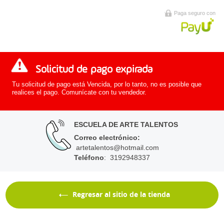
Paga seguro con
Solicitud de pago expirada
Tu solicitud de pago está Vencida, por lo tanto, no es posible que
realices el pago. Comunícate con tu vendedor.
ESCUELA DE ARTE TALENTOS
Correo electrónico
:
artetalentos@hotmail.com
Teléfono
: 3192948337
Regresar al sitio de la tienda