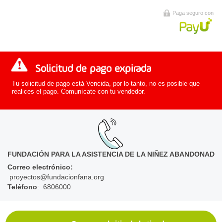
Paga seguro con
Solicitud de pago expirada
Tu solicitud de pago está Vencida, por lo tanto, no es posible que
realices el pago. Comunícate con tu vendedor.
FUNDACIÓN PARA LA ASISTENCIA DE LA NIÑEZ ABANDONAD
Correo electrónico
:
proyectos@fundacionfana.org
Teléfono
: 6806000