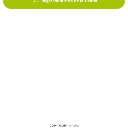
Regresar al sitio de la tienda
COPY RIGHT ©
PayU