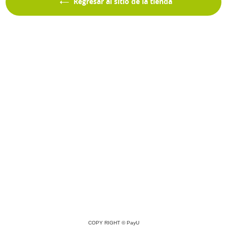
Regresar al sitio de la tienda
COPY RIGHT ©
PayU