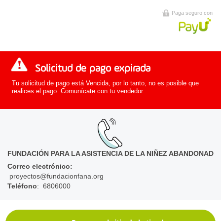
Paga seguro con
Solicitud de pago expirada
Tu solicitud de pago está Vencida, por lo tanto, no es posible que
realices el pago. Comunícate con tu vendedor.
FUNDACIÓN PARA LA ASISTENCIA DE LA NIÑEZ ABANDONAD
Correo electrónico
:
proyectos@fundacionfana.org
Teléfono
: 6806000