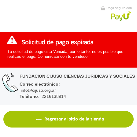
Paga seguro con
Solicitud de pago expirada
Tu solicitud de pago está Vencida, por lo tanto, no es posible que
realices el pago. Comunícate con tu vendedor.
FUNDACION CIJUSO CIENCIAS JURIDICAS Y SOCIALES
Correo electrónico
:
info@cijuso.org.ar
Teléfono
: 2216138914
Regresar al sitio de la tienda