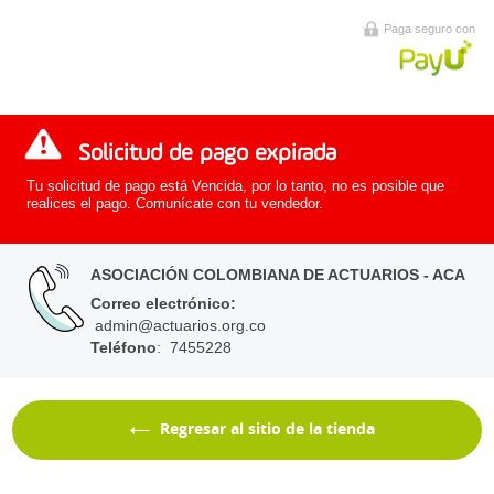
Paga seguro con
Solicitud de pago expirada
Tu solicitud de pago está Vencida, por lo tanto, no es posible que
realices el pago. Comunícate con tu vendedor.
ASOCIACIÓN COLOMBIANA DE ACTUARIOS - ACA
Correo electrónico
:
admin@actuarios.org.co
Teléfono
: 7455228
Regresar al sitio de la tienda