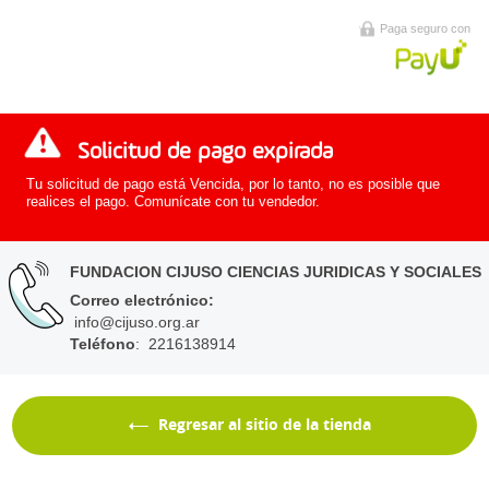
Paga seguro con
Solicitud de pago expirada
Tu solicitud de pago está Vencida, por lo tanto, no es posible que
realices el pago. Comunícate con tu vendedor.
FUNDACION CIJUSO CIENCIAS JURIDICAS Y SOCIALES
Correo electrónico
:
info@cijuso.org.ar
Teléfono
: 2216138914
Regresar al sitio de la tienda