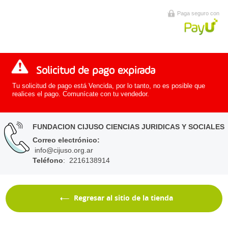
Paga seguro con
Solicitud de pago expirada
Tu solicitud de pago está Vencida, por lo tanto, no es posible que
realices el pago. Comunícate con tu vendedor.
FUNDACION CIJUSO CIENCIAS JURIDICAS Y SOCIALES
Correo electrónico
:
info@cijuso.org.ar
Teléfono
: 2216138914
Regresar al sitio de la tienda