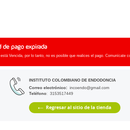
d de pago expirada
 está Vencida, por lo tanto, no es posible que realices el pago. Comunícate c
INSTITUTO COLOMBIANO DE ENDODONCIA
Correo electrónico
:
incoendo@gmail.com
Teléfono
: 3153517449
Regresar al sitio de la tienda