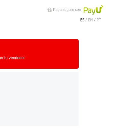
Paga seguro con
ES
/
EN
/
PT
on tu vendedor.