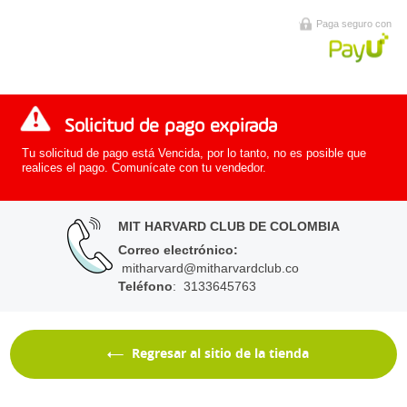
Paga seguro con
Solicitud de pago expirada
Tu solicitud de pago está Vencida, por lo tanto, no es posible que
realices el pago. Comunícate con tu vendedor.
MIT HARVARD CLUB DE COLOMBIA
Correo electrónico
:
mitharvard@mitharvardclub.co
Teléfono
: 3133645763
Regresar al sitio de la tienda