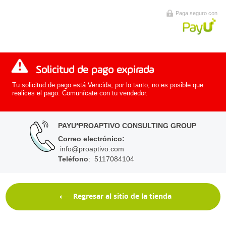
Paga seguro con
Solicitud de pago expirada
Tu solicitud de pago está Vencida, por lo tanto, no es posible que
realices el pago. Comunícate con tu vendedor.
PAYU*PROAPTIVO CONSULTING GROUP
Correo electrónico
:
info@proaptivo.com
Teléfono
: 5117084104
Regresar al sitio de la tienda