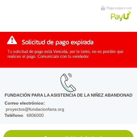
Paga seguro con
Solicitud de pago expirada
Tu solicitud de pago está Vencida, por lo tanto, no es posible que
realices el pago. Comunícate con tu vendedor.
FUNDACIÓN PARA LA ASISTENCIA DE LA NIÑEZ ABANDONAD
Correo electrónico
:
proyectos@fundacionfana.org
Teléfono
: 6806000