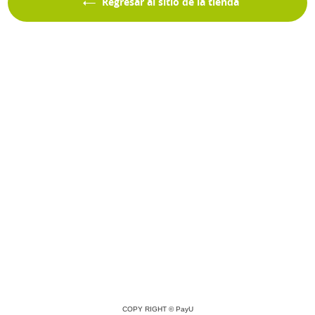
Regresar al sitio de la tienda
COPY RIGHT ©
PayU