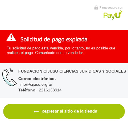
Paga seguro con
Solicitud de pago expirada
Tu solicitud de pago está Vencida, por lo tanto, no es posible que
realices el pago. Comunícate con tu vendedor.
FUNDACION CIJUSO CIENCIAS JURIDICAS Y SOCIALES
Correo electrónico
:
info@cijuso.org.ar
Teléfono
: 2216138914
Regresar al sitio de la tienda