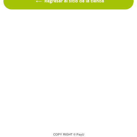
Regresar al sitio de la tienda
COPY RIGHT ©
PayU