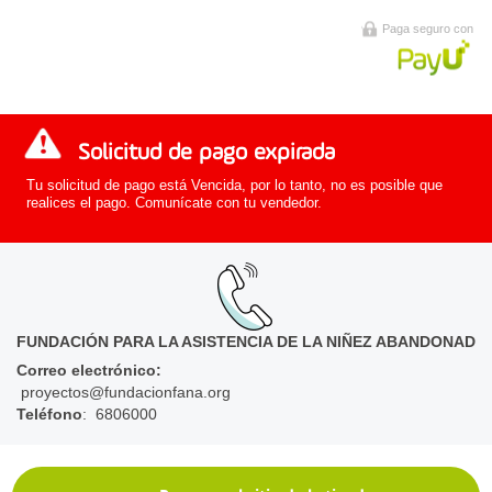
Paga seguro con
Solicitud de pago expirada
Tu solicitud de pago está Vencida, por lo tanto, no es posible que
realices el pago. Comunícate con tu vendedor.
FUNDACIÓN PARA LA ASISTENCIA DE LA NIÑEZ ABANDONAD
Correo electrónico
:
proyectos@fundacionfana.org
Teléfono
: 6806000