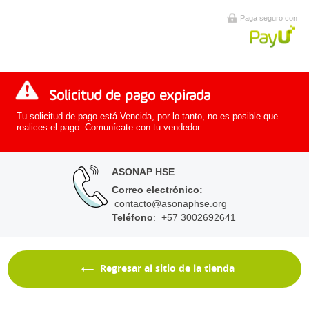
Paga seguro con
Solicitud de pago expirada
Tu solicitud de pago está Vencida, por lo tanto, no es posible que
realices el pago. Comunícate con tu vendedor.
ASONAP HSE
Correo electrónico
:
contacto@asonaphse.org
Teléfono
: +57 3002692641
Regresar al sitio de la tienda