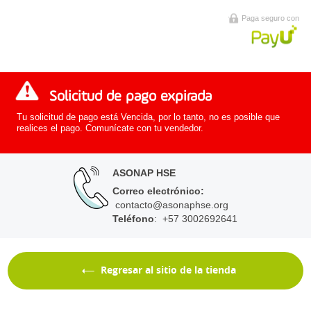
Paga seguro con
Solicitud de pago expirada
Tu solicitud de pago está Vencida, por lo tanto, no es posible que
realices el pago. Comunícate con tu vendedor.
ASONAP HSE
Correo electrónico
:
contacto@asonaphse.org
Teléfono
: +57 3002692641
Regresar al sitio de la tienda