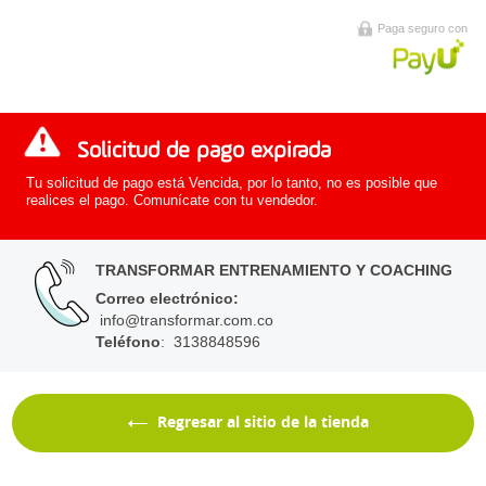
Paga seguro con
Solicitud de pago expirada
Tu solicitud de pago está Vencida, por lo tanto, no es posible que
realices el pago. Comunícate con tu vendedor.
TRANSFORMAR ENTRENAMIENTO Y COACHING
Correo electrónico
:
info@transformar.com.co
Teléfono
: 3138848596
Regresar al sitio de la tienda