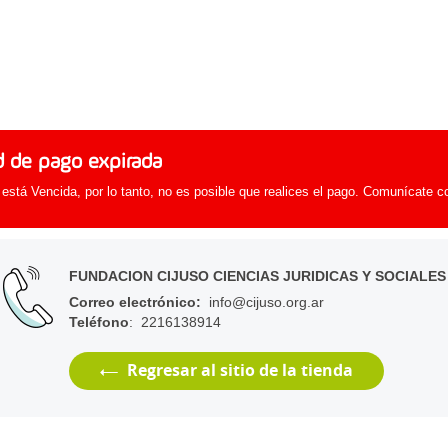
d de pago expirada
 está Vencida, por lo tanto, no es posible que realices el pago. Comunícate c
FUNDACION CIJUSO CIENCIAS JURIDICAS Y SOCIALES
Correo electrónico
:
info@cijuso.org.ar
Teléfono
: 2216138914
Regresar al sitio de la tienda