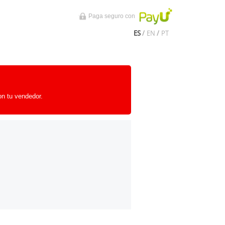
Paga seguro con
ES
/
EN
/
PT
on tu vendedor.