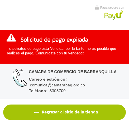
Paga seguro con
Solicitud de pago expirada
Tu solicitud de pago está Vencida, por lo tanto, no es posible que
realices el pago. Comunícate con tu vendedor.
CAMARA DE COMERCIO DE BARRANQUILLA
Correo electrónico
:
comunica@camarabaq.org.co
Teléfono
: 3303700
Regresar al sitio de la tienda