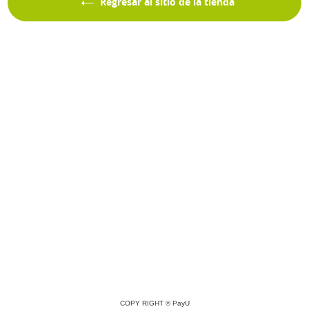
Regresar al sitio de la tienda
COPY RIGHT ©
PayU