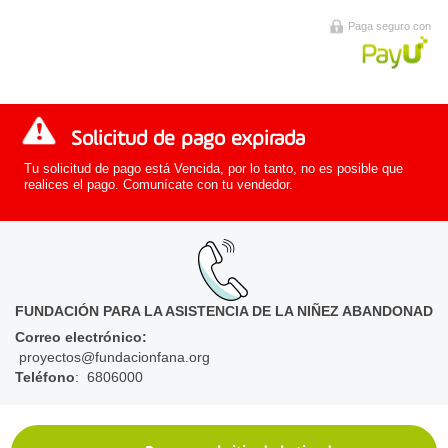
Paga seguro con
Solicitud de pago expirada
Tu solicitud de pago está Vencida, por lo tanto, no es posible que
realices el pago. Comunícate con tu vendedor.
FUNDACIÓN PARA LA ASISTENCIA DE LA NIÑEZ ABANDONAD
Correo electrónico
:
proyectos@fundacionfana.org
Teléfono
: 6806000