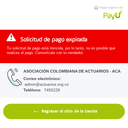
Paga seguro con
Solicitud de pago expirada
Tu solicitud de pago está Vencida, por lo tanto, no es posible que
realices el pago. Comunícate con tu vendedor.
ASOCIACIÓN COLOMBIANA DE ACTUARIOS - ACA
Correo electrónico
:
admin@actuarios.org.co
Teléfono
: 7455228
Regresar al sitio de la tienda