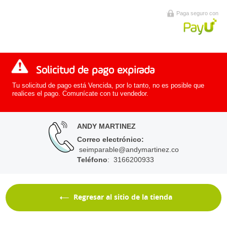
Paga seguro con
Solicitud de pago expirada
Tu solicitud de pago está Vencida, por lo tanto, no es posible que
realices el pago. Comunícate con tu vendedor.
ANDY MARTINEZ
Correo electrónico
:
seimparable@andymartinez.co
Teléfono
: 3166200933
Regresar al sitio de la tienda