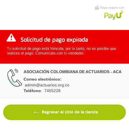
Paga seguro con
Solicitud de pago expirada
Tu solicitud de pago está Vencida, por lo tanto, no es posible que
realices el pago. Comunícate con tu vendedor.
ASOCIACIÓN COLOMBIANA DE ACTUARIOS - ACA
Correo electrónico
:
admin@actuarios.org.co
Teléfono
: 7455228
Regresar al sitio de la tienda