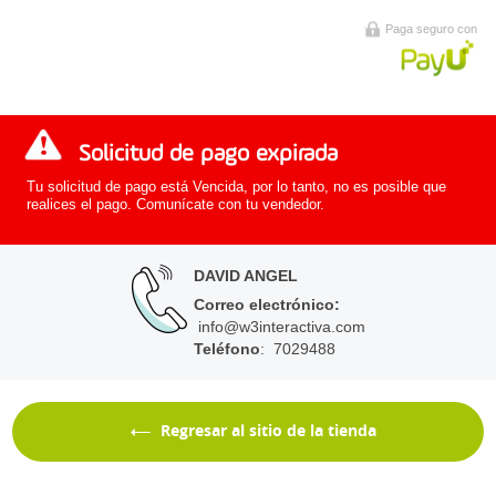
Paga seguro con
Solicitud de pago expirada
Tu solicitud de pago está Vencida, por lo tanto, no es posible que
realices el pago. Comunícate con tu vendedor.
DAVID ANGEL
Correo electrónico
:
info@w3interactiva.com
Teléfono
: 7029488
Regresar al sitio de la tienda