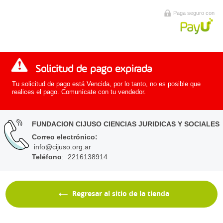
Paga seguro con
Solicitud de pago expirada
Tu solicitud de pago está Vencida, por lo tanto, no es posible que
realices el pago. Comunícate con tu vendedor.
FUNDACION CIJUSO CIENCIAS JURIDICAS Y SOCIALES
Correo electrónico
:
info@cijuso.org.ar
Teléfono
: 2216138914
Regresar al sitio de la tienda